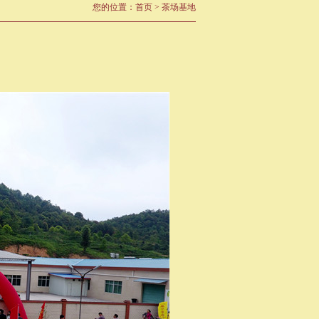
您的位置：
首页
>
茶场基地