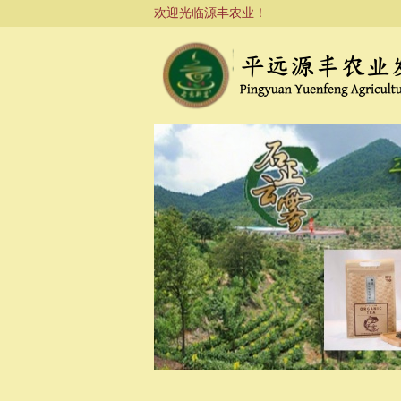
欢迎光临源丰农业！