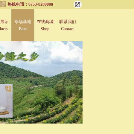
热线电话：0753-8288088
品展示
茶场基地
在线商城
联系我们
ducts
Base
Shop
Contact