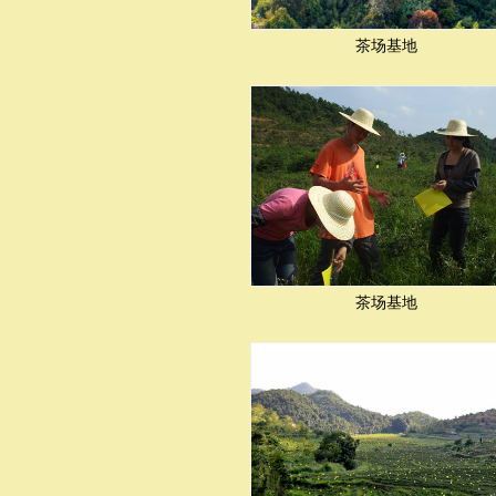
茶场基地
茶场基地