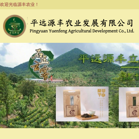
欢迎光临源丰农业！