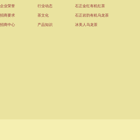
企业荣誉
行业动态
石正金红有机红茶
招商要求
茶文化
石正岩韵有机乌龙茶
招商中心
产品知识
冰美人乌龙茶