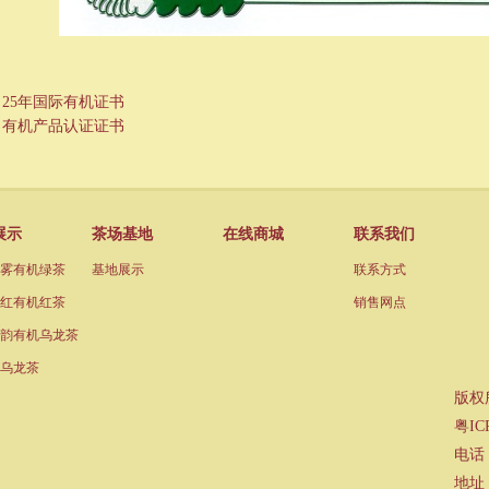
：
25年国际有机证书
：
有机产品认证证书
展示
茶场基地
在线商城
联系我们
雾有机绿茶
基地展示
联系方式
红有机红茶
销售网点
韵有机乌龙茶
乌龙茶
版权
粤IC
电话：
地址