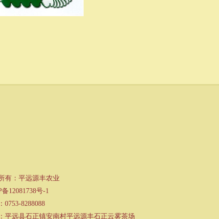
所有：平远源丰农业
P备12081738号-1
0753-8288088
：平远县石正镇安南村平远源丰石正云雾茶场