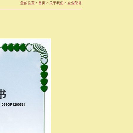
您的位置：
首页
>
关于我们
>
企业荣誉